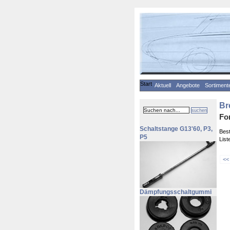
Start
Aktuell
Angebote
Sortiment
Br
suchen
Fo
Schaltstange G13'60, P3,
Best
P5
List
<<
Dämpfungsschaltgummi