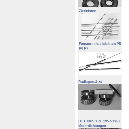
Zierleisten
Fensterschachtleisten P5
P6 P7
Radlagersätze
G13 38PS 1,2L 1952-1962
Motordichtungen