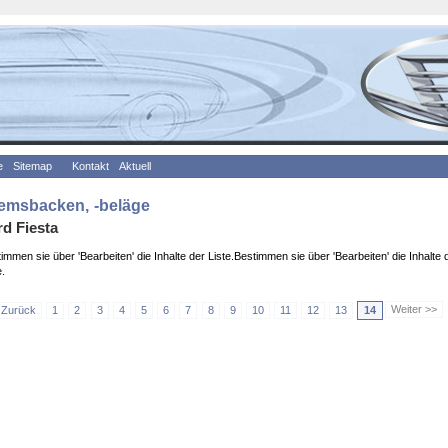
e
Sitemap
Kontakt
Aktuell
emsbacken, -beläge
rd Fiesta
immen sie über 'Bearbeiten' die Inhalte der Liste.Bestimmen sie über 'Bearbeiten' die Inhalte 
e.
Weiter >>
 Zurück
1
2
3
4
5
6
7
8
9
10
11
12
13
14